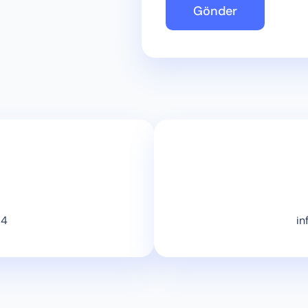
54
in