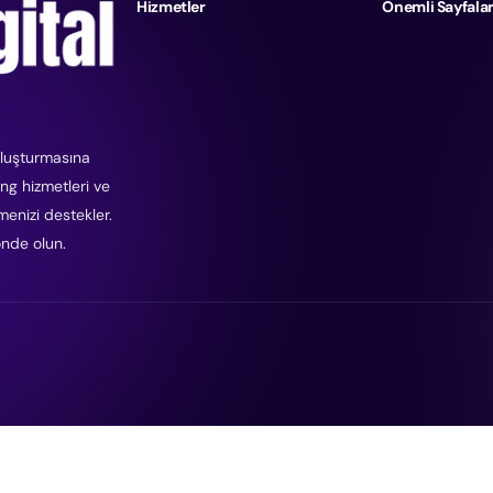
Hizmetler
Önemli Sayfala
 oluşturmasına
ing hizmetleri ve
ümenizi destekler.
nde olun.